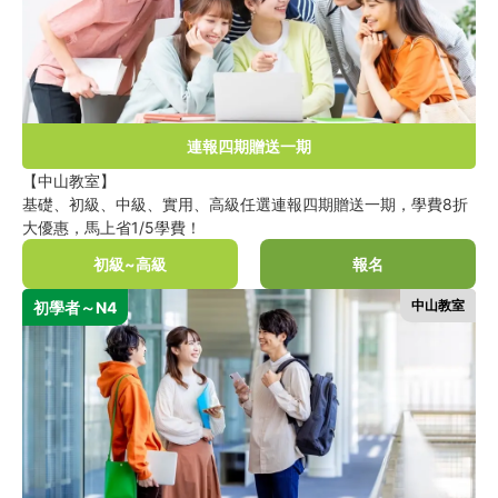
連報四期贈送一期
【中山教室】
基礎、初級、中級、實用、高級任選連報四期贈送一期，學費8折
大優惠，馬上省1/5學費！
初級~高級
報名
中山教室
初學者～N4