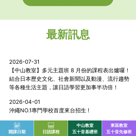
最新訊息
2026-07-31
【中山教室】多元主題班 8 月份的課程表出爐囉！
結合日本歷史文化、社會新聞以及動漫、流行趨勢
等各種生活主題，讓日語學習更加事半功倍！
2026-04-01
沖繩NO.1專門學校首度來台招生 !
2026-03-25
中山教室
東區教室
開課日期
日語課程
五十音基礎班
五十音先修班
【中山教室】初級特訓班(基礎+初級Ⅰ)初學者最佳