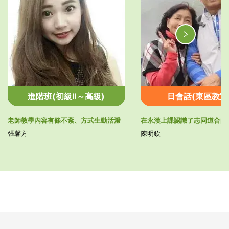
進階班(初級Ⅱ～高級)
日會話(東區教室
老師教學內容有條不紊、方式生動活潑
在永漢上課認識了志同道合的
張馨方
陳明欽