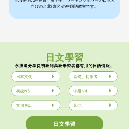
台湾在住の駐在員、留学生、ワーキングホリーの日本人
向けの台北(東区)の中国語教室です。
日文學習
永漢還分享從初級到高級學習者都有用的日語情報。
日本文化
基礎、初學者
初級N5
中級N4
實用會話
其他
日文學習