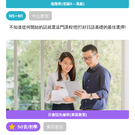
進階班(初級Ⅱ～高級)
N5~N1
中山教室
不知道從何開始的話就選這門課程!想打好日語基礎的最佳選擇!
日會話先修班(東區教室)
50音/初學
東區教室