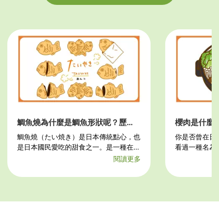
鯛魚燒為什麼是鯛魚形狀呢？歷史
櫻肉是什麼
起源及主要材料一次介紹
才知道的吃
鯛魚燒（たい焼き）是日本傳統點心，也
你是否曾在日
是日本國民愛吃的甜食之一。是一種在鯛
看過一種名為
魚形狀的鐵板上，倒入麵粉糊並在中間填
次將為大家揭
閱讀更多
入紅豆餡後，燒製而成的日式甜...
哪裡才能吃到