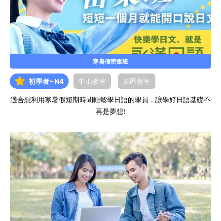
寒暑假密集班
初學者~N4
中山教室
東區教室
適合想利用寒暑假短期時間輕鬆學日語的學員，讓學好日語基礎不
再是夢想!