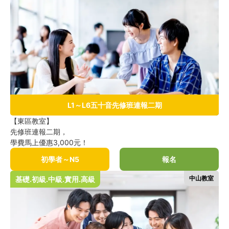
L1～L6五十音先修班連報二期
【東區教室】
先修班連報二期，
學費馬上優惠3,000元！
初學者～N5
報名
中山教室
基礎.初級.中級.實用.高級