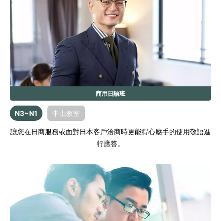
商用日語班
N3~N1
中山教室
讓您在日商服務或面對日本客戶洽商時更能得心應手的使用敬語進
行應答。