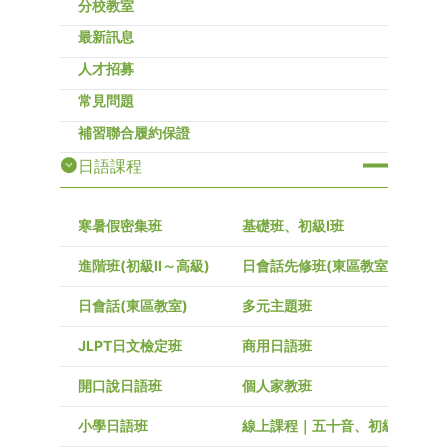
分校教室
最新訊息
人才招募
常見問題
補習聯合履約保證
日語課程
寒暑假密集班
基礎班、初級I班
進階班(初級Ⅱ～高級)
日會話先修班(東區教室)
日會話(東區教室)
多元主題班
JLPT日文檢定班
商用日語班
開口說日語班
個人家教班
小學日語班
線上課程｜五十音、初級～高級