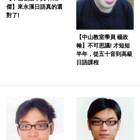
傑】來永漢日語真的選
對了!
【中山教室學員 楊政
翰】不可思議! 才短短
半年，從五十音到高級
日語課程