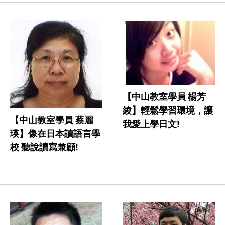
【中山教室學員 楊芳
綾】輕鬆學習環境，讓
【中山教室學員 蔡麗
我愛上學日文!
瑛】像在日本讀語言學
校 聽說讀寫兼顧!