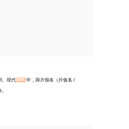
日語
用。現代
中，與片假名（片仮名 /
合。