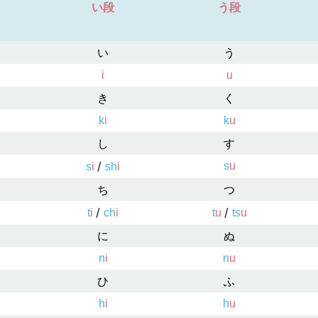
い段
う段
い
う
i
u
き
く
k
i
k
u
し
す
/
s
u
s
i
sh
i
ち
つ
/
/
t
i
ch
i
t
u
ts
u
に
ぬ
n
i
n
u
ひ
ふ
h
i
h
u