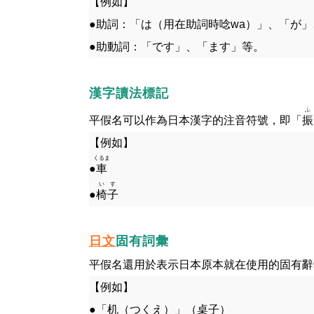
【例如】
●助詞：「は（用在助詞時唸wa）」、「が
●助動詞：「です」、「ます」等。
漢字讀法標記
ふ
振
平假名可以作為日本漢字的注音符號，即「
【例如】
くるま
車
●
いす
椅子
●
固有詞彙
日文
平假名還用於表示日本原本就在使用的固有辭
【例如】
●「机（つくえ）」（桌子）