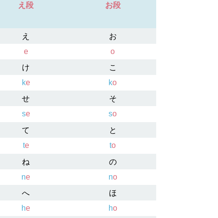
え段
お段
え
お
e
o
け
こ
k
e
k
o
せ
そ
s
e
s
o
て
と
t
e
t
o
ね
の
n
e
n
o
へ
ほ
h
e
h
o