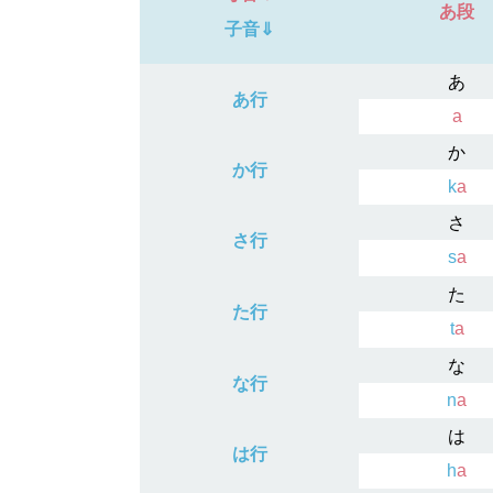
あ段
子音⇓
あ
あ行
a
か
か行
k
a
さ
さ行
s
a
た
た行
t
a
な
な行
n
a
は
は行
h
a