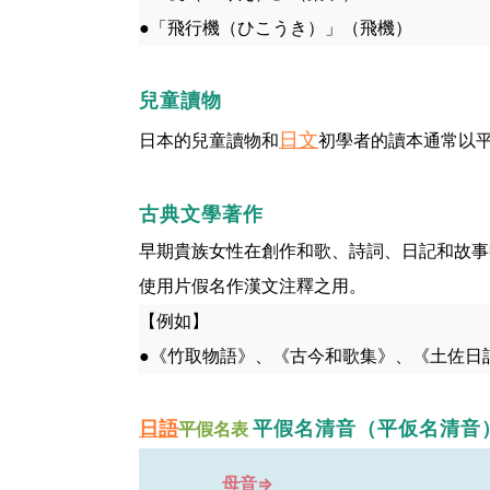
●「飛行機（ひこうき）」（飛機）
兒童讀物
日文
日本的兒童讀物和
初學者的讀本通常以
古典文學著作
早期貴族女性在創作和歌、詩詞、日記和故事
使用片假名作漢文注釋之用。
【例如】
●《竹取物語》、《古今和歌集》、《土佐日
平假名清音（平仮名清音
日語
平假名表
母音⇒