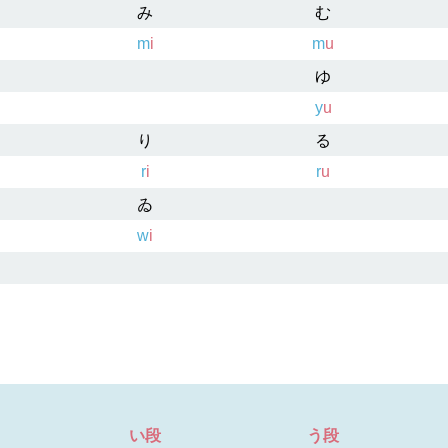
み
む
m
i
m
u
ゆ
y
u
り
る
r
i
r
u
ゐ
w
i
い段
う段