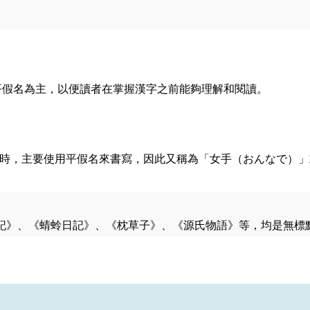
平假名為主，以便讀者在掌握漢字之前能夠理解和閱讀。
時，主要使用平假名來書寫，因此又稱為「女手（おんなで）」
記》、《蜻蛉日記》、《枕草子》、《源氏物語》等，均是無標
）