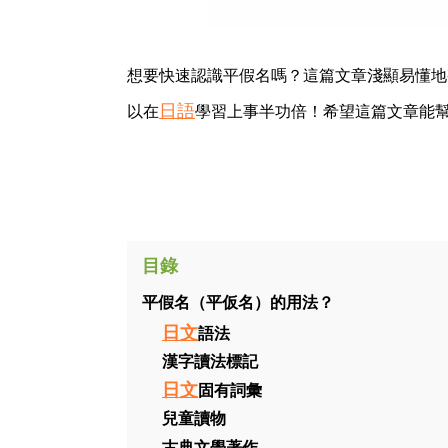
想要快速認識平假名嗎？這篇文章淺顯易懂地
日語
以在
學習上事半功倍！希望這篇文章能
目錄
平假名（平仮名）的用法？
日文
語法
漢字讀法標記
日文
固有詞彙
兒童讀物
古典文學著作