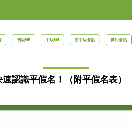
者
初級N5
中級N4
初中級會話
實用會話
快速認識平假名！（附平假名表）