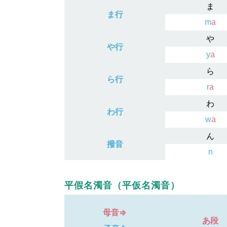
ま
ま行
m
a
や
や行
y
a
ら
ら行
r
a
わ
わ行
w
a
ん
撥音
n
平假名濁音（平仮名濁音）
母音⇒
あ段