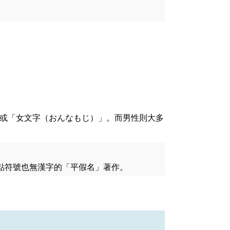
或「女文字（おんなもじ）」。而男性則大多
點符號也無漢字的「平假名」著作。