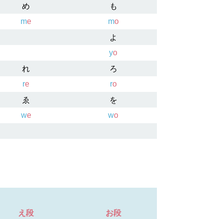
め
も
m
e
m
o
よ
y
o
れ
ろ
r
e
r
o
ゑ
を
w
e
w
o
え段
お段