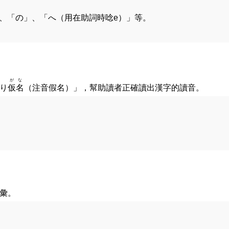
」、「の」、「へ（用在助詞時唸e）」等。
がな
仮名
り
（注音假名）」，幫助讀者正確讀出漢字的讀音。
彙。