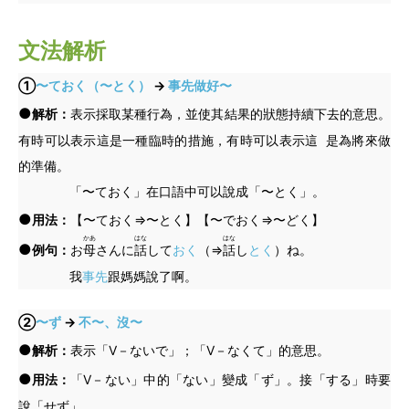
文法解析
①
〜ておく（〜とく）
→
事先做好〜
●
解析：
表示採取某種行為，並使其結果的狀態持續下去的意思。
有時可以表示這是一種臨時的措施，有時可以表示這 是為將來做
的準備。
「〜ておく」在口語中可以說成「〜とく」。
●
用法：
【〜ておく⇒〜とく】【〜でおく⇒〜どく】
かあ
はな
はな
●
例句：
お
母
さんに
話
して
おく
（⇒
話
し
とく
）ね。
我
事先
跟媽媽說了啊。
②
〜ず
→
不〜、沒〜
●
解析：
表示「V－ないで」；「V－なくて」的意思。
●
用法：
「V－ない」中的「ない」變成「ず」。接「する」時要
說「せず」。