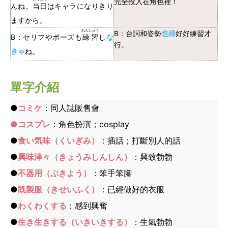
完全投入在角色裡！
んね。
当日
はキャラになりきり
ますから。
れんしゅう
B：台詞和姿勢
也得
好好練習才
B：セリフやポーズも
練習
し
な
行。
きゃ
ね。
單字介紹
●
コミケ
：同人誌販售會
●コスプレ
：角色扮演；cosplay
●
食い気味（くいぎみ）
：插話；打斷別人的話
●
興味津々（きょうみしんしん）
：興致勃勃
●
不器用（ぶきよう）
：笨手笨腳
●
既製服（きせいふく）
：已經做好的衣服
●
わくわくする
：感到興奮
●
生き生きする（いきいきする）
：生氣勃勃