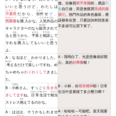
做。但像我
笨手笨腳
的，應該
不
おも
いいと
思
うけど、わたしは
會
自己做，而是會購買
現成的服
ぶきよう
じさく
不器用
だ
から、
自作
せ
ず
、
裝
吧
。熱門作品的角色服裝，應
きせいふく
こうにゅう
にんき
さくひん
該都有在賣，只要諮詢和預算差
既製服
を
購入
かな。
人気
作品
の
はんばい
不多就可以買下來了。
キャラクターのなら
販売
されて
おも
よさん
そうだん
ると
思
うから、
予算
と
相談
して
こうにゅう
おも
それを
購入
してもいいと
思
う
よ。
A：我明白了。光是想像就好開
A：なるほど、わかりました。
かんが
たの
心。真的
好興奮
喔！
考
えるだけで
楽
しいですね。め
ちゃめちゃ
わくわくして
きまし
た。
こばやし
い
い
B：小林，你
很有精神
耶！日常
B：
小林
さん、すっごく
生
き
生
生活中是累積了多少壓力啊？
にちじょう
せいかつ
そうとう
きしてます
ね。
日常
生活
で
相当
かか
ストレス
抱
えてるのかな。
A：哈哈哈～可能吧。當天我要
A：ははは、そうかもしれませ
とうじつ