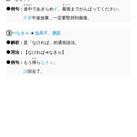
とちゅう
さいご
●
例句：
途中
であきらめ
ず
、
最後
までがんばってください。
不要
中途放棄，一定要堅持到最後。
③
〜なきゃ
→
如果不、應該
●
解析：
是「なければ」的通俗說法。
●
用法：
【なければ⇒なきゃ】
かえ
●
例句：
もう
帰
ら
なきゃ
。
該
回去了。