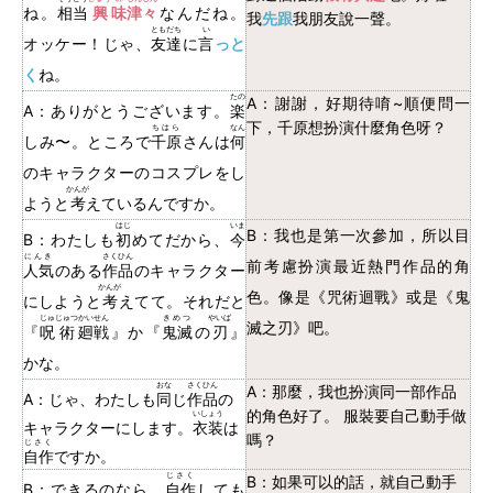
ね。
相当
興
味
津々
なんだね。
我
先跟
我朋友說一聲。
ともだち
い
オッケー！じゃ、
友達
に
言
っと
く
ね。
たの
A：謝謝，好期待唷~
順便問一
A：ありがとうございます。
楽
下，千原想扮演什麼角色呀？
ちはら
なん
しみ〜。ところで
千原
さんは
何
のキャラクターのコスプレをし
かんが
ようと
考
えているんですか。
はじ
いま
B：我也是第一次參加，所以目
B：わたしも
初
めてだから、
今
にんき
さくひん
前考慮扮演最近熱門作品的角
人気
のある
作品
のキャラクター
かんが
色。像是《咒術迴戰》或是《鬼
にしようと
考
えてて。それだと
じゅ
じゅつ
かいせん
きめつ
やいば
滅之刃》吧。
『
呪
術
廻戦
』か『
鬼滅
の
刃
』
かな。
おな
さくひん
A：那麼，我也扮演同一部作品
A：じゃ、わたしも
同
じ
作品
の
的角色好了。 服裝要自己動手做
いしょう
キャラクターにします。
衣装
は
嗎？
じさく
自作
ですか。
じさく
B：如果可以的話，就自己動手
B：できるのなら、
自作
しても