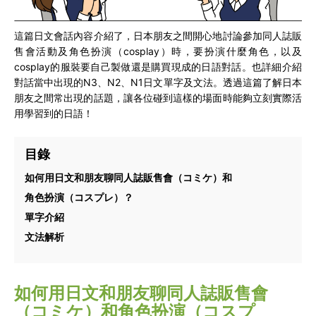
這篇日文會話內容介紹了，日本朋友之間開心地討論參加同人誌販
售會活動及角色扮演（cosplay）時，要扮演什麼角色，以及
cosplay的服裝要自己製做還是購買現成的日語對話。也詳細介紹
對話當中出現的N3、N2、N1日文單字及文法。透過這篇了解日本
朋友之間常出現的話題，讓各位碰到這樣的場面時能夠立刻實際活
用學習到的日語！
目錄
如何用日文和朋友聊同人誌販售會（コミケ）和
角色扮演（コスプレ）？
單字介紹
文法解析
如何用日文和朋友聊同人誌販售會
（コミケ）和角色扮演（コスプ