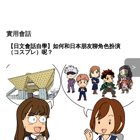
實用會話
【日文會話自學】如何和日本朋友聊角色扮演
（コスプレ）呢？
>