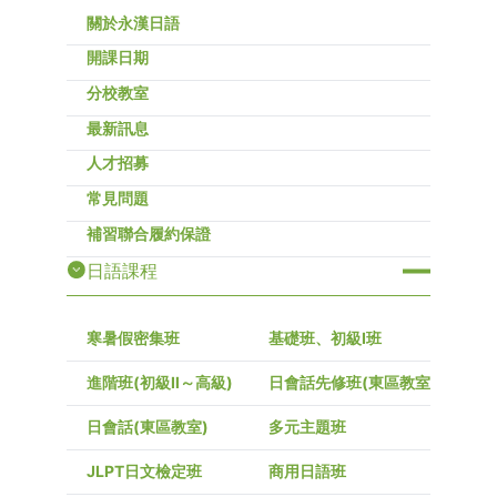
關於永漢日語
開課日期
分校教室
最新訊息
人才招募
常見問題
補習聯合履約保證
日語課程
寒暑假密集班
基礎班、初級I班
進階班(初級Ⅱ～高級)
日會話先修班(東區教室)
日會話(東區教室)
多元主題班
JLPT日文檢定班
商用日語班