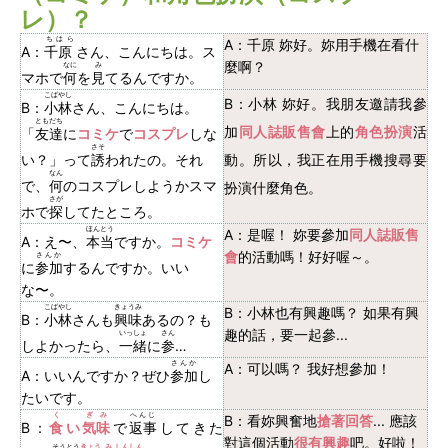
レ）？
ちはら
A：千原 妳好。妳用手機在看什
A：
千原
さん、こんにちは。ス
麼啊？
なに
み
マホで
何
を
見
てるんですか。
こばやし
B：小林 妳好。我朋友邀請我參
B：
小林
さん、こんにちは。
ともだち
加
同人誌販售會
上的
角色扮演
活
「
友達
に
コミケ
で
コスプレ
しな
さそ
い？」って
誘
われたの。それ
動。所以，我正在用手機搜尋要
なん
で、
何
のコスプレしようかスマ
扮演什麼角色。
さが
ホで
探
してたところ。
ほんとう
A：是喔！ 妳要參加
同人誌販售
A：え〜、
本当
ですか。
コミケ
會
的活動嗎！好好喔～。
さんか
に
参加
するんですか。いい
な〜。
こばやし
きょうみ
B：小林也有興趣嗎？ 如果有興
B：
小林
さんも
興味
あるの？も
趣的話，要一起參...
いっしょ
さん
しよかったら、
一緒
に
参
…
さんか
A：可以嗎？ 我好想參加！
A：いいんですか？ぜひ
参加
し
たいです。
く
ぎみ
へんじ
B：看妳興奮地
搶著回答
... 應該
B：
食
い
気味
で
返事
してきた
對這個活動
很有興趣
吧。好啦！
そうとう
きょう
み
しんしん