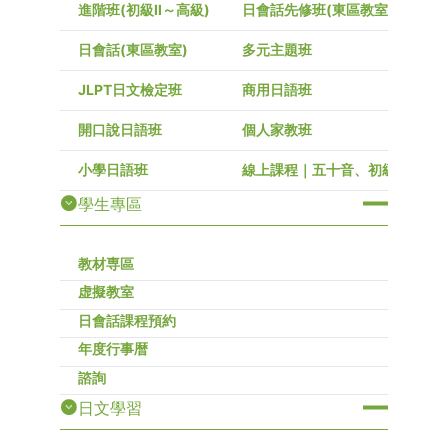
進階班(初級Ⅱ～高級)
日會話先修班(東區教室)
日會話(東區教室)
多元主題班
JLPT日文檢定班
商用日語班
開口說日語班
個人家教班
小學日語班
線上課程｜五十音、初級～高級
學生專區
教材専區
虚擬教室
日會話課程預約
年度行事暦
諮詢
日文學習