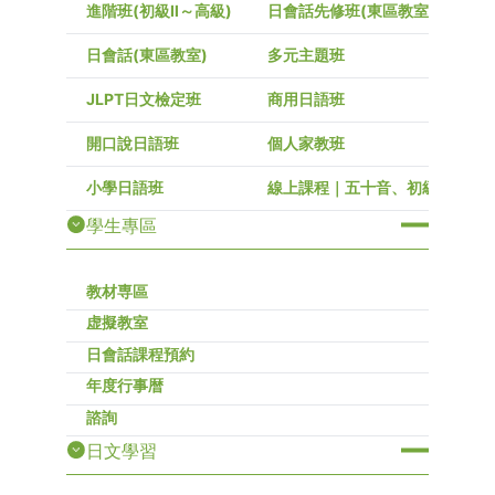
進階班(初級Ⅱ～高級)
日會話先修班(東區教室)
日會話(東區教室)
多元主題班
JLPT日文檢定班
商用日語班
開口說日語班
個人家教班
小學日語班
線上課程｜五十音、初級～高級
學生專區
教材専區
虚擬教室
日會話課程預約
年度行事暦
諮詢
日文學習