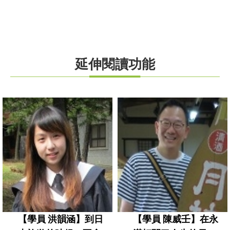
延伸閱讀功能
【學員 洪韻涵】到日
【學員 陳威壬】在永