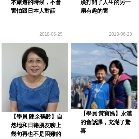
本旅遊的時候，不會
漢打開了人生的另一
害怕跟日本人對話
扇有趣的窗
2018-06-29
2018-06-29
【學員 黃寶嬌】永漢
【學員 陳余鶴齡】自
的會話課，充滿了驚
然地和日籍朋友聊上
喜
幾句再也不是困難的