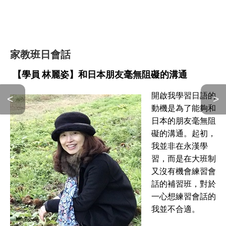
家教班日會話
【學員 林麗姿】和日本朋友毫無阻礙的溝通
開啟我學習日語的
<
>
動機是為了能夠和
日本的朋友毫無阻
礙的溝通。起初，
我並非在永漢學
習，而是在大班制
又沒有機會練習會
話的補習班，對於
一心想練習會話的
我並不合適。