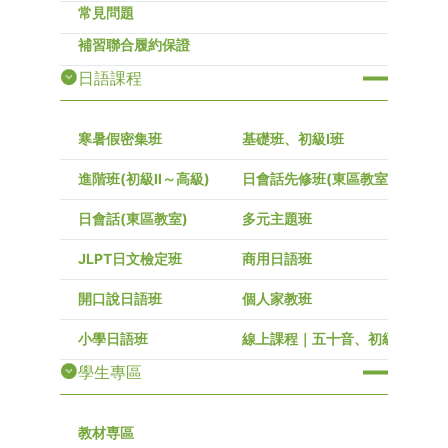
常見問題
補習聯合履約保證
日語課程
寒暑假密集班
基礎班、初級I班
進階班(初級Ⅱ～高級)
日會話先修班(東區教室)
日會話(東區教室)
多元主題班
JLPT日文檢定班
商用日語班
開口說日語班
個人家教班
小學日語班
線上課程｜五十音、初級～高級
學生專區
教材専區