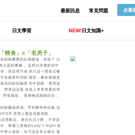
企業
最新訊息
常見問題
日文學習
NEW!
日文知識+
」x「輕食」x「老房子」
老樹根攀爬的紅磚建築，保留了 日
為主題的餐廳， 這裡以供應鮮切牛
等，而這裡不純 然只是一間美式餐
可見義菜料理的 蹤影，餐飲精緻度
最高的鮮切極黑 和牛肋眼，選用放
，豐厚油花脂 味搭上單寧厚重的塔
、野莓風味， 逐漸轉成細緻回甘，
的鮮釀蘋果酒、亨利樂蒂橙桔氣 泡
IWATER 滑雪人覆盆苺氣泡飲、
 清爽的淡酒飲品，適合白日小酌，不管是
週三夜晚的Lady’s Night 食
中舒心放鬆，這可說是來台南古 都