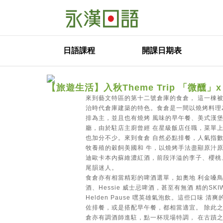
日語課程
開課日期表
【旅遊生活】入秋Theme Trip 「微醺
來到藝文特區的第十二號倉庫的食倉， 這一棟被
治時代倉庫建築的特色。食倉是一間以燒烤料理
排為主，並且也有燒烤 風味的早午餐、美式漢堡
廳，由於駐店主廚曾經 在星級飯店任職，菜單上
也加分不少。來到食倉 自然必點排餐，人氣指數
牧養殖的穀飼美國和 牛，以燒烤手法盡顯原汁原
迪歐卡本內蘇維濃紅酒，前段洋溢的李子、櫻桃
尾韻迷人。
食倉亦有相當精彩的啤酒選單，如奧地 利金嗓鳥
酒、Hessie 威士忌啤酒，甚至有無酒 精的SK
Helden Pause 嘿英雄氣泡飲。這些口味
佐排餐，或是搭配早午餐，都相當適宜。 除此之外，每
倉亦有調酒師進駐，點一杯現場特調， 在古蹟之