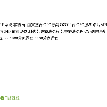
RP系統
雲端erp
虛實整合
O2O行銷
O2O平台
O2O服務
名片AP
備
網路佈線
網路測試
芳香療法課程
芳香療法課程
C3
硬體維護
統
D2
naha芳療課程
naha芳療課程
日語課程