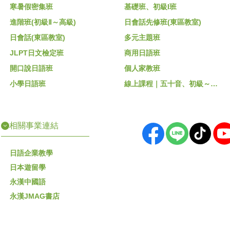
寒暑假密集班
基礎班、初級I班
進階班(初級Ⅱ～高級)
日會話先修班(東區教室)
日會話(東區教室)
多元主題班
JLPT日文檢定班
商用日語班
開口說日語班
個人家教班
小學日語班
線上課程｜五十音、初級～高級
相關事業連結
日語企業教學
日本遊留學
永漢中國語
永漢JMAG書店