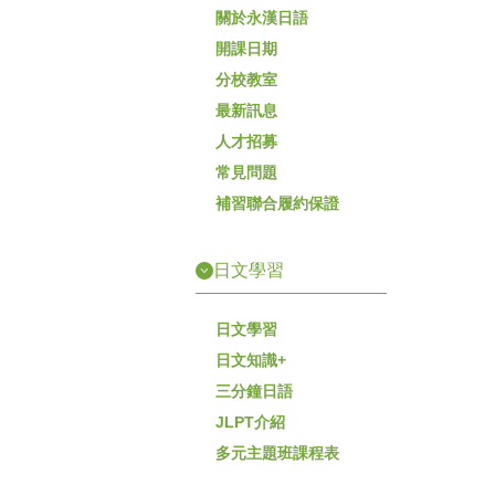
關於永漢日語
開課日期
分校教室
最新訊息
人才招募
常見問題
補習聯合履約保證
日文學習
日文學習
日文知識+
三分鐘日語
JLPT介紹
多元主題班課程表
學員親身推薦