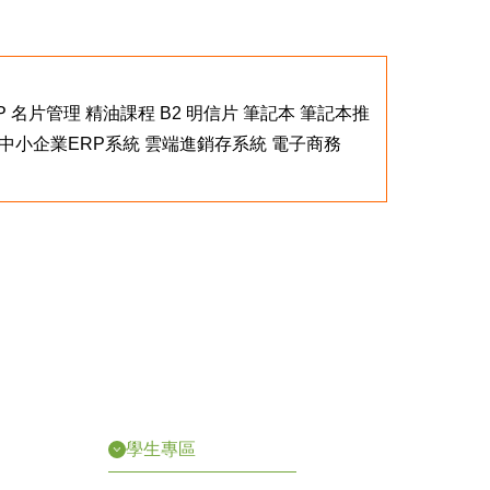
P
名片管理
精油課程
B2
明信片
筆記本
筆記本推
中小企業ERP系統
雲端進銷存系統
電子商務
學生專區