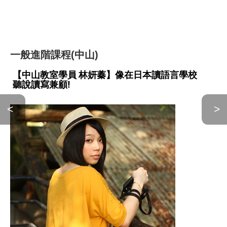
一般進階課程(中山)
【中山教室學員 林妍蓁】像在日本讀語言學校
聽說讀寫兼顧!
<
>