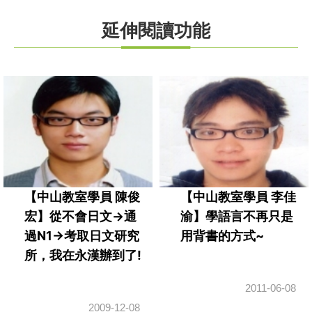
延伸閱讀功能
【中山教室學員 陳俊
【中山教室學員 李佳
宏】從不會日文->通
渝】學語言不再只是
過N1->考取日文研究
用背書的方式~
所，我在永漢辦到了!
2011-06-08
2009-12-08