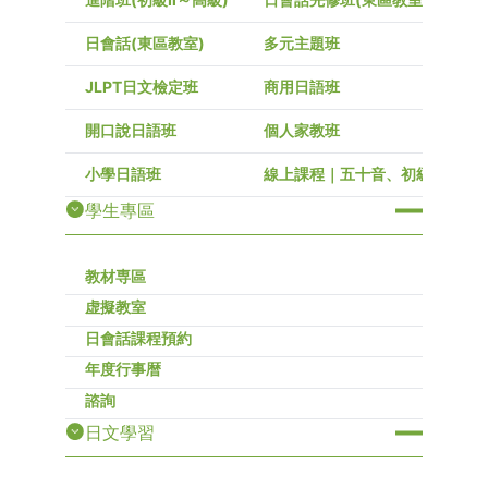
日會話(東區教室)
多元主題班
JLPT日文檢定班
商用日語班
開口說日語班
個人家教班
小學日語班
線上課程｜五十音、初級～高級
學生專區
教材専區
虚擬教室
日會話課程預約
年度行事暦
諮詢
日文學習