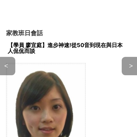
家教班日會話
【學員 廖宜庭】進步神速!從50音到現在與日本
人侃侃而談
<
>