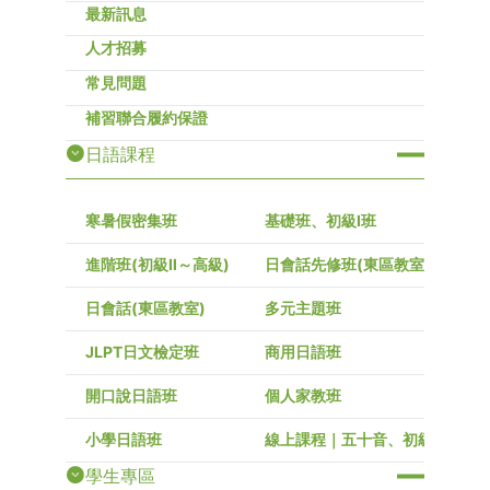
最新訊息
人才招募
常見問題
補習聯合履約保證
日語課程
寒暑假密集班
基礎班、初級I班
進階班(初級Ⅱ～高級)
日會話先修班(東區教室)
日會話(東區教室)
多元主題班
JLPT日文檢定班
商用日語班
開口說日語班
個人家教班
小學日語班
線上課程｜五十音、初級～高級
學生專區