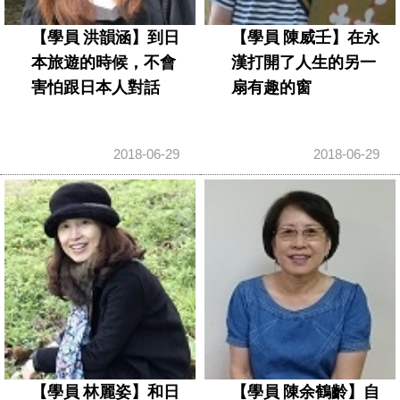
【學員 洪韻涵】到日
【學員 陳威壬】在永
本旅遊的時候，不會
漢打開了人生的另一
害怕跟日本人對話
扇有趣的窗
2018-06-29
2018-06-29
【學員 林麗姿】和日
【學員 陳余鶴齡】自