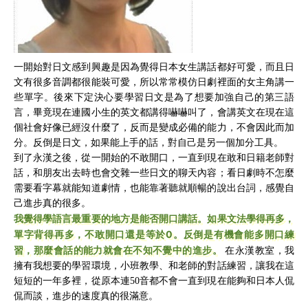
一開始對日文感到興趣是因為覺得日本女生講話都好可愛，而且日
文有很多音調都很能裝可愛，所以常常模仿日劇裡面的女主角講一
些單字。後來下定決心要學習日文是為了想要加強自己的第三語
言，畢竟現在連國小生的英文都講得嚇嚇叫了，會講英文在現在這
個社會好像已經沒什麼了，反而是變成必備的能力，不會因此而加
分。反倒是日文，如果能上手的話，對自己是另一個加分工具。
到了永漢之後，從一開始的不敢開口，一直到現在敢和日籍老師對
話，和朋友出去時也會交雜一些日文的聊天內容；看日劇時不怎麼
需要看字幕就能知道劇情，也能靠著聽就順暢的說出台詞，感覺自
己進步真的很多。
我覺得學語言最重要的地方是能否開口講話。如果文法學得再多，
單字背得再多，不敢開口還是等於0。反倒是有機會能多開口練
習，那麼會話的能力就會在不知不覺中的進步。
在永漢教室，我
擁有我想要的學習環境，小班教學、和老師的對話練習，讓我在這
短短的一年多裡，從原本連50音都不會一直到現在能夠和日本人侃
侃而談，進步的速度真的很滿意。