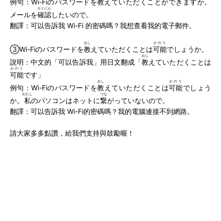
例句：Wi-Fiのパスワードを
教
えていただくことができますか。
かくにん
メールを
確認
したいので。
翻譯：可以告訴我 Wi-Fi 的密碼嗎？我想查看我的電子郵件。
おし
かのう
③Wi-Fiのパスワードを
教
えていただくことは
可能
でしょうか。
おし
說明：中文的「可以告訴我」用日文翻成「
教
えていただくことは
かのう
可能
です」
おし
かのう
例句：Wi-Fiのパスワードを
教
えていただくことは
可能
でしょう
わたし
つな
か。
私
のパソコンはネットに
繋
がっていないので。
翻譯：可以告訴我 Wi-Fi的密碼嗎？我的電腦連接不到網路。
請大家多多點讚，給我們支持與鼓勵喔！