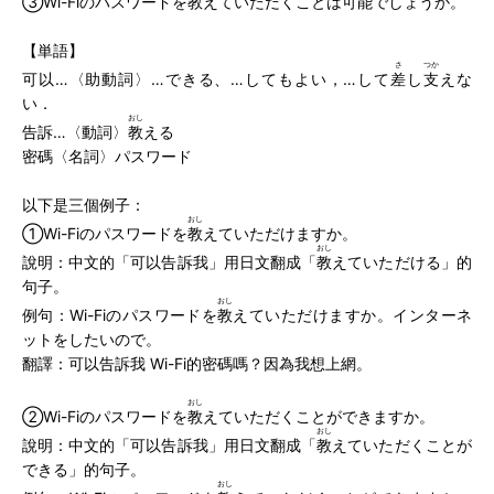
③Wi-Fiのパスワードを
教
えていただくことは
可能
でしょうか。
【単語】
さ
つか
可以…〈助動詞〉…できる、…してもよい，…して
差
し
支
えな
い．
おし
告訴…〈動詞〉
教
える
密碼〈名詞〉パスワード
以下是三個例子：
おし
①Wi-Fiのパスワードを
教
えていただけますか。
おし
說明：中文的「可以告訴我」用日文翻成「
教
えていただける」的
句子。
おし
例句：Wi-Fiのパスワードを
教
えていただけますか。インターネ
ットをしたいので。
翻譯：可以告訴我 Wi-Fi的密碼嗎？因為我想上網。
おし
②Wi-Fiのパスワードを
教
えていただくことができますか。
おし
說明：中文的「可以告訴我」用日文翻成「
教
えていただくことが
できる」的句子。
おし