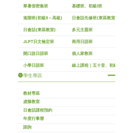
寒暑假密集班
基礎班、初級I班
進階班(初級Ⅱ～高級)
日會話先修班(東區教室)
日會話(東區教室)
多元主題班
JLPT日文檢定班
商用日語班
開口說日語班
個人家教班
小學日語班
線上課程｜五十音、初級～高級
學生專區
教材専區
虚擬教室
日會話課程預約
年度行事暦
諮詢