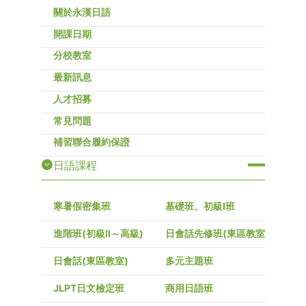
關於永漢日語
開課日期
分校教室
最新訊息
人才招募
常見問題
補習聯合履約保證
日語課程
寒暑假密集班
基礎班、初級I班
進階班(初級Ⅱ～高級)
日會話先修班(東區教室)
日會話(東區教室)
多元主題班
JLPT日文檢定班
商用日語班