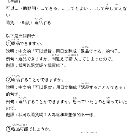
【単語】
さ
つか
可以…〈助動詞〉…できる、…してもよい，…して
差
し
支
えな
い．
へんぴん
退貨…〈動詞〉
返品
する
以下是三個例子：
へんぴん
①
返品
できますか。
へんぴん
說明：中文的「可以退貨」用日文翻成「
返品
できる」的句子。
へんぴん
まちが
こうにゅう
例句：
返品
できますか。
間違
えて
購入
してしまったので。
翻譯：我可以退貨嗎？我買錯了。
へんぴん
②
返品
することができますか。
へんぴん
說明：中文的「可以退貨」用日文翻成「
返品
することができる」
的句子。
へんぴん
おも
ちが
例句：
返品
することができますか。
思
っていたものと
違
っていた
ので。
翻譯：我可以退貨嗎？因為這和我想像的不一樣。
へんぴん
かのう
③
返品
可能
でしょうか。
へんぴんかのう