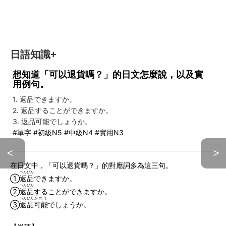
日語知識+
想知道「可以退貨嗎？」的日文怎麼說，以及實
用例句。
1. 返品できますか。
2. 返品することができますか。
3. 返品可能でしょうか。
#單字 #初級N5 #中級N4 #實用N3
<
>
在日文中，「可以退貨嗎？」的對應詞多為這三句。
へんぴん
①
返品
できますか。
へんぴん
②
返品
することができますか。
へんぴん
かのう
③
返品
可能
でしょうか。