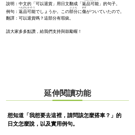
說明：中文的「可以退貨」用日文翻成「
返品可能
」的句子。
へんぴん
かのう
ぶぶん
きず
例句：
返品
可能
でしょうか。この
部分
に
傷
がついていたので。
翻譯：可以退貨嗎？這部分有瑕疵。
請大家多多點讚，給我們支持與鼓勵喔！
延伸閱讀功能
想知道「我想要去這裡，請問該怎麼搭車？」的
日文怎麼說，以及實用例句。