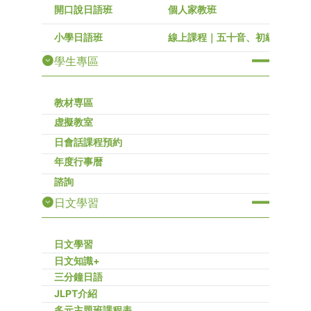
開口說日語班
個人家教班
小學日語班
線上課程｜五十音、初級～高級
學生專區
教材専區
虚擬教室
日會話課程預約
年度行事暦
諮詢
日文學習
日文學習
日文知識+
三分鐘日語
JLPT介紹
多元主題班課程表