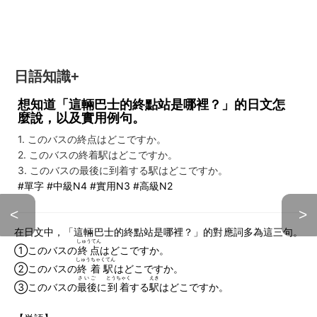
日語知識+
想知道「這輛巴士的終點站是哪裡？」的日文怎
麼說，以及實用例句。
1. このバスの終点はどこですか。
2. このバスの終着駅はどこですか。
3. このバスの最後に到着する駅はどこですか。
#單字 #中級N4 #實用N3 #高級N2
<
>
在日文中，「這輛巴士的終點站是哪裡？」的對應詞多為這三句。
しゅうてん
①このバスの
終点
はどこですか。
しゅうちゃくてん
②このバスの
終着駅
はどこですか。
さいご
とうちゃく
えき
③このバスの
最後
に
到着
する
駅
はどこですか。