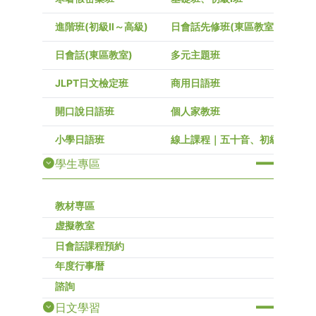
進階班(初級Ⅱ～高級)
日會話先修班(東區教室)
日會話(東區教室)
多元主題班
JLPT日文檢定班
商用日語班
開口說日語班
個人家教班
小學日語班
線上課程｜五十音、初級～高級
學生專區
教材専區
虚擬教室
日會話課程預約
年度行事暦
諮詢
日文學習