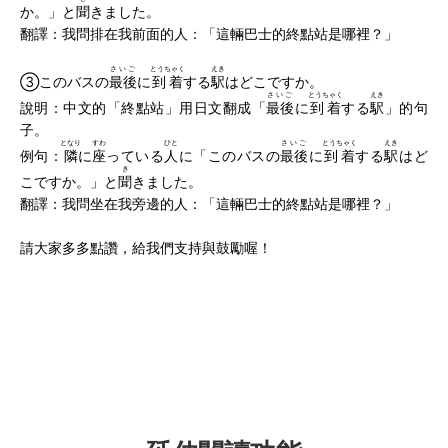
か。」と
聞
きました。
翻譯：我問排在我前面的人：「這輛巴士的終點站是哪裡？」
さいご
とうちゃく
えき
③このバスの
最後
に
到着
する
駅
はどこですか。
さいご
とうちゃく
えき
說明：中文的「終點站」用日文翻成「
最後
に
到着
する
駅
」的句
子。
となり
すわ
ひと
さいご
とうちゃく
えき
例句：
隣
に
座
っている
人
に「このバスの
最後
に
到着
する
駅
はど
き
こですか。」と
聞
きました。
翻譯：我問坐在我旁邊的人：「這輛巴士的終點站是哪裡？」
請大家多多點讚，給我們支持與鼓勵喔！