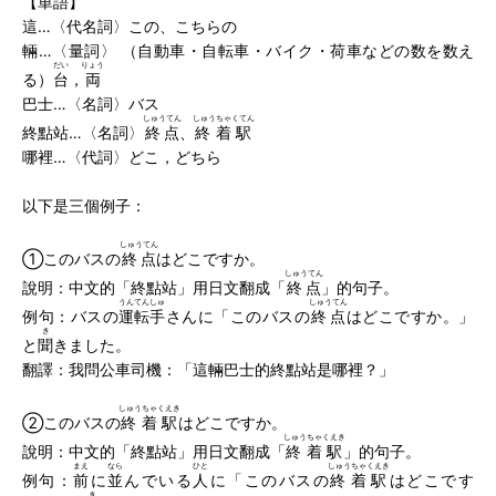
【単語】
這…〈代名詞〉この、こちらの
輛…〈量詞〉 （自動車・自転車・バイク・荷車などの数を数え
だい
りょう
る）
台
，
両
巴士…〈名詞〉バス
しゅうてん
しゅうちゃくてん
終點站…〈名詞〉
終点
、
終着駅
哪裡…〈代詞〉どこ，どちら
以下是三個例子：
しゅうてん
①このバスの
終点
はどこですか。
しゅうてん
說明：中文的「終點站」用日文翻成「
終点
」的句子。
うんてんしゅ
しゅうてん
例句：バスの
運転手
さんに「このバスの
終点
はどこですか。」
き
と
聞
きました。
翻譯：我問公車司機：「這輛巴士的終點站是哪裡？」
しゅうちゃくえき
②このバスの
終着駅
はどこですか。
しゅうちゃくえき
說明：中文的「終點站」用日文翻成「
終着駅
」的句子。
まえ
なら
ひと
しゅうちゃくえき
例句：
前
に
並
んでいる
人
に「このバスの
終着駅
はどこです
き