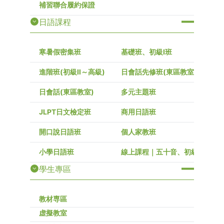
補習聯合履約保證
日語課程
寒暑假密集班
基礎班、初級I班
進階班(初級Ⅱ～高級)
日會話先修班(東區教室)
日會話(東區教室)
多元主題班
JLPT日文檢定班
商用日語班
開口說日語班
個人家教班
小學日語班
線上課程｜五十音、初級～高級
學生專區
教材専區
虚擬教室