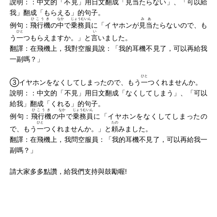
說明：：中文的「不見」用日文翻成「
見当
たらない」、「可以給
我」翻成「もらえる」的句子。
ひこうき
なか
じょうむいん
みあ
例句：
飛行機
の
中
で
乗務員
に「イヤホンが
見当
たらないので、も
ひと
い
う
一
つもらえますか。」と
言
いました。
翻譯：在飛機上，我對空服員說：「我的耳機不見了，可以再給我
一副嗎？」
ひと
③イヤホンをなくしてしまったので、もう
一
つくれませんか。
說明：：中文的「不見」用日文翻成「なくしてしまう」、「可以
給我」翻成「くれる」的句子。
ひこうき
なか
じょうむいん
例句：
飛行機
の
中
で
乗務員
に「イヤホンをなくしてしまったの
ひと
たの
で、もう
一
つくれませんか。」と
頼
みました。
翻譯：在飛機上，我問空服員：「我的耳機不見了，可以再給我一
副嗎？」
請大家多多點讚，給我們支持與鼓勵喔!