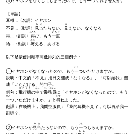
③イヤホンをなくしてしまったので、もう
一
つくれませんか。
【単語】
耳機…〈名詞〉イヤホン
みあ
み
不見…〈動詞〉
見当
たらない、
見
えない、なくなる
ふたた
いちど
再…〈副詞〉
再
び、もう
一度
あた
給…〈動詞〉
与
える、あげる
以下是按使用頻率高低排列的三個例子：
ひと
①イヤホンがなくなったので、もう
一
ついただけますか。
說明：中文的「不見」用日文翻成「なくなる」、「可以給我」翻
成「いただける」的句子。
ひこうき
なか
じょうむいん
例句：
飛行機
の
中
で
乗務員
に「イヤホンがなくなったので、もう
ひと
たず
一
ついただけますか。」と
尋
ねました。
翻譯：在飛機上，我問空服員：「我的耳機不見了，可以再給我一
副嗎？」
みあ
ひと
②イヤホンが
見当
たらないので、もう
一
つもらえますか。
みあ