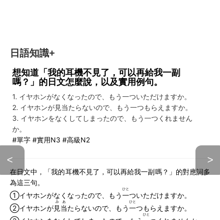
日語知識+
想知道「我的耳機不見了，可以再給我一副
嗎？」的日文怎麼說，以及實用例句。
1. イヤホンがなくなったので、もう一ついただけますか。
2. イヤホンが見当たらないので、もう一つもらえますか。
3. イヤホンをなくしてしまったので、もう一つくれません
か。
#單字 #實用N3 #高級N2
<
>
在日文中，「我的耳機不見了，可以再給我一副嗎？」的對應詞多
為這三句。
ひと
①イヤホンがなくなったので、もう
一
ついただけますか。
みあ
ひと
②イヤホンが
見当
たらないので、もう
一
つもらえますか。
ひと