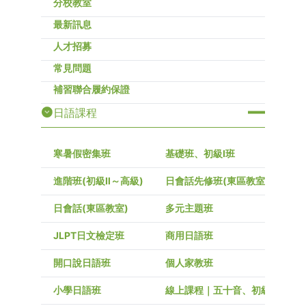
分校教室
最新訊息
人才招募
常見問題
補習聯合履約保證
日語課程
寒暑假密集班
基礎班、初級I班
進階班(初級Ⅱ～高級)
日會話先修班(東區教室)
日會話(東區教室)
多元主題班
JLPT日文檢定班
商用日語班
開口說日語班
個人家教班
小學日語班
線上課程｜五十音、初級～高級