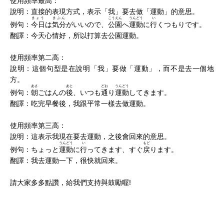
使用頻率最高：
說明：直接的表現方式，表示「我」要去做「運動」的意思。
きょう
きぶん
こうえん
うんどう
い
例句：
今日
は
気分
がいいので、
公園
へ
運動
に
行
くつもりです。
翻譯：今天心情好，所以打算去公園運動。
使用頻率第二高：
說明：這個句型是在說明「我」要做「運動」，而不是去一個地
方。
あさ
あと
どお
うんどう
例句：
朝
ごはんの
後
、いつも
通
り
運動
してきます。
翻譯：吃完早餐後，我跟平常一樣去做運動。
使用頻率第三高：
說明：這表示我現在要去運動，之後會回來的意思。
うんどう
い
もど
例句：ちょっと
運動
に
行
ってきます、すぐ
戻
ります。
翻譯：我去運動一下，很快就回來。
請大家多多點讚，給我們支持與鼓勵喔!