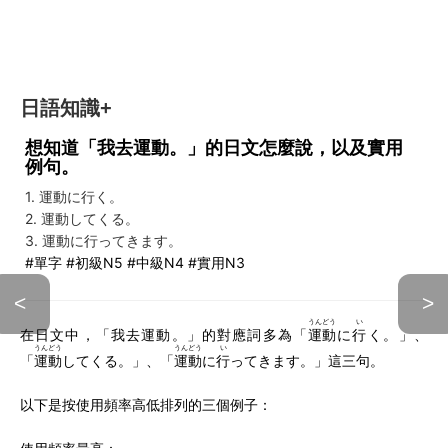
日語知識+
想知道「我去運動。」的日文怎麼說，以及實用
例句。
1. 運動に行く。
2. 運動してくる。
3. 運動に行ってきます。
#單字 #初級N5 #中級N4 #實用N3
<
>
うんどう
い
在日文中，「我去運動。」的對應詞多為「
運動
に
行
く。」、
うんどう
うんどう
い
「
運動
してくる。」、「
運動
に
行
ってきます。」這三句。
以下是按使用頻率高低排列的三個例子：