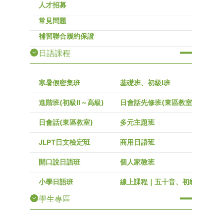
人才招募
常見問題
補習聯合履約保證
日語課程
寒暑假密集班
基礎班、初級I班
進階班(初級Ⅱ～高級)
日會話先修班(東區教室)
日會話(東區教室)
多元主題班
JLPT日文檢定班
商用日語班
開口說日語班
個人家教班
小學日語班
線上課程｜五十音、初級～高級
學生專區