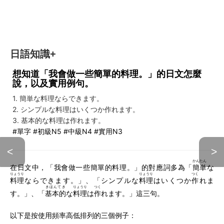
日語知識+
想知道「我會做一些簡單的料理。」的日文怎麼
說，以及實用例句。
1. 簡単な料理ならできます。
2. シンプルな料理はいくつか作れます。
3. 基本的な料理は作れます。
#單字 #初級N5 #中級N4 #實用N3
<
>
かんたん
在日文中，「我會做一些簡單的料理。」的對應詞多為「
簡単
な
りょうり
りょうり
つく
料理
ならできます。」、「シンプルな
料理
はいくつか
作
れま
きほんてき
りょうり
つく
す。」、「
基本的
な
料理
は
作
れます。」這三句。
以下是按使用頻率高低排列的三個例子：