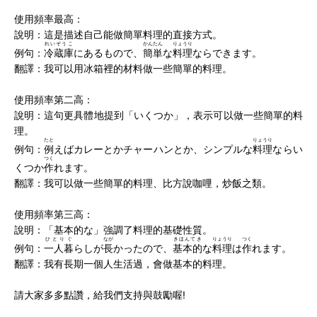
使用頻率最高：
說明：這是描述自己能做簡單料理的直接方式。
れいぞうこ
かんたん
りょうり
例句：
冷蔵庫
にあるもので、
簡単
な
料理
ならできます。
翻譯：我可以用冰箱裡的材料做一些簡單的料理。
使用頻率第二高：
說明：這句更具體地提到「いくつか」，表示可以做一些簡單的料
理。
たと
りょうり
例句：
例
えばカレーとかチャーハンとか、シンプルな
料理
ならい
つく
くつか
作
れます。
翻譯：我可以做一些簡單的料理、比方說咖哩，炒飯之類。
使用頻率第三高：
說明：「基本的な」強調了料理的基礎性質。
ひとりぐ
なが
きほんてき
りょうり
つく
例句：
一人暮
らしが
長
かったので、
基本的
な
料理
は
作
れます。
翻譯：我有長期一個人生活過，會做基本的料理。
請大家多多點讚，給我們支持與鼓勵喔!