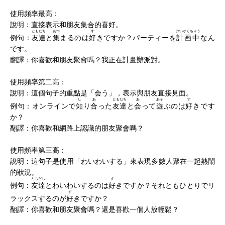
使用頻率最高：
說明：直接表示和朋友集合的喜好。
ともだち
あつ
す
けいかくちゅう
例句：
友達
と
集
まるのは
好
きですか？パーティーを
計画中
なん
です。
翻譯：你喜歡和朋友聚會嗎？我正在計畫辦派對。
使用頻率第二高：
說明：這個句子的重點是「会う」，表示與朋友直接見面。
し
あ
ともだち
あ
あそ
す
例句：オンラインで
知
り
合
った
友達
と
会
って
遊
ぶのは
好
きです
か？
翻譯：你喜歡和網路上認識的朋友聚會嗎？
使用頻率第三高：
說明：這句子是使用「わいわいする」來表現多數人聚在一起熱鬧
的狀況。
ともだち
す
例句：
友達
とわいわいするのは
好
きですか？それともひとりでリ
す
ラックスするのが
好
きですか？
翻譯：你喜歡和朋友聚會嗎？還是喜歡一個人放輕鬆？