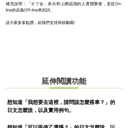
補充說明：「オフ会」表示和上網認識的人實體聚會，是從On-
line的反義Off-line來的詞。
請大家多多點讚，給我們支持與鼓勵喔!
延伸閱讀功能
想知道「我想要去這裡，請問該怎麼搭車？」的
日文怎麼說，以及實用例句。
想知道「可以甲借乙還嗎？」的日文怎麼說，以