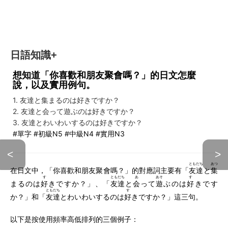
日語知識+
想知道「你喜歡和朋友聚會嗎？」的日文怎麼
說，以及實用例句。
1. 友達と集まるのは好きですか？
2. 友達と会って遊ぶのは好きですか？
3. 友達とわいわいするのは好きですか？
#單字 #初級N5 #中級N4 #實用N3
<
>
ともだち
あつ
在日文中，「你喜歡和朋友聚會嗎？」的對應詞主要有「
友達
と
集
す
ともだち
あ
あそ
す
まるのは
好
きですか？」、「
友達
と
会
って
遊
ぶのは
好
きです
ともだち
す
か？」和「
友達
とわいわいするのは
好
きですか？」這三句。
以下是按使用頻率高低排列的三個例子：