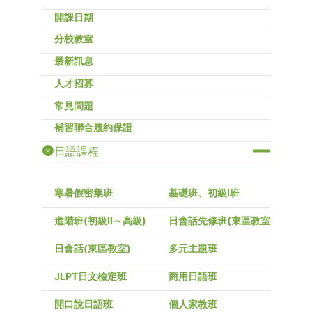
開課日期
分校教室
最新訊息
人才招募
常見問題
補習聯合履約保證
日語課程
寒暑假密集班
基礎班、初級I班
進階班(初級Ⅱ～高級)
日會話先修班(東區教室)
日會話(東區教室)
多元主題班
JLPT日文檢定班
商用日語班
開口說日語班
個人家教班