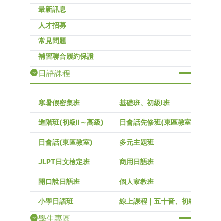
最新訊息
人才招募
常見問題
補習聯合履約保證
日語課程
寒暑假密集班
基礎班、初級I班
進階班(初級Ⅱ～高級)
日會話先修班(東區教室)
日會話(東區教室)
多元主題班
JLPT日文檢定班
商用日語班
開口說日語班
個人家教班
小學日語班
線上課程｜五十音、初級～高級
學生專區