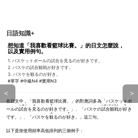
日語知識+
想知道「我喜歡看籃球比賽。」的日文怎麼說，
以及實用例句。
1. バスケットボールの試合を見るのが好きです。
2. バスケの試合観戦が好きです。
3. バスケを観るのが好き。
#單字 #中級N4 #實用N3
<
>
在日文中，「我喜歡看籃球比賽。」的對應詞多為「バスケットボ
しあい
み
す
しあいかんせん
す
ールの
試合
を
見
るのが
好
きです。」、「バスケの
試合観戦
が
好
き
み
す
です。」、「バスケを
観
るのが
好
き。」這三句。
以下是按使用頻率高低排列的三個例子：