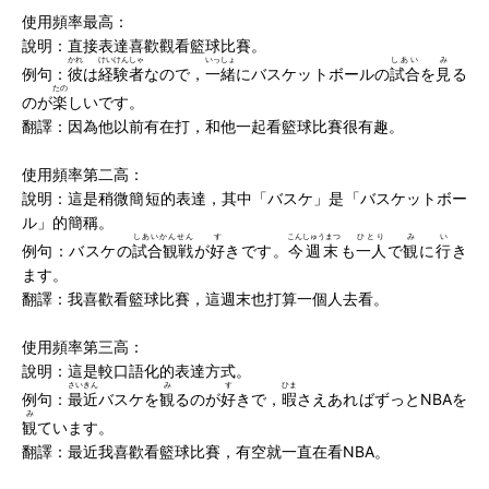
使用頻率最高：
說明：直接表達喜歡觀看籃球比賽。
かれ
けいけんしゃ
いっしょ
しあい
み
例句：
彼
は
経験者
なので，
一緒
にバスケットボールの
試合
を
見
る
たの
のが
楽
しいです。
翻譯：因為他以前有在打，和他一起看籃球比賽很有趣。
使用頻率第二高：
說明：這是稍微簡短的表達，其中「バスケ」是「バスケットボー
ル」的簡稱。
しあいかんせん
す
こんしゅうまつ
ひとり
み
い
例句：バスケの
試合観戦
が
好
きです。
今週末
も
一人
で
観
に
行
き
ます。
翻譯：我喜歡看籃球比賽，這週末也打算一個人去看。
使用頻率第三高：
說明：這是較口語化的表達方式。
さいきん
み
す
ひま
例句：
最近
バスケを
観
るのが
好
きで，
暇
さえあればずっとNBAを
み
観
ています。
翻譯：最近我喜歡看籃球比賽，有空就一直在看NBA。