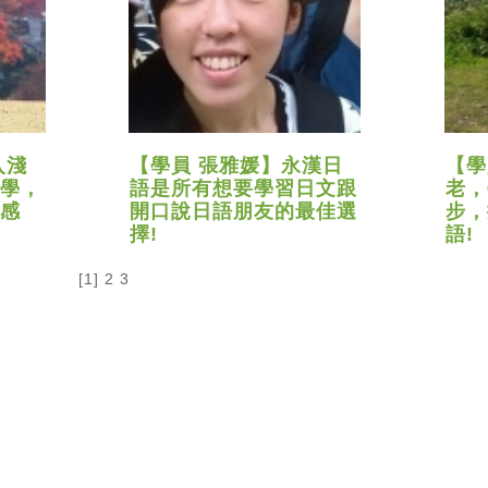
入淺
【學員 張雅媛】永漢日
【學
學，
語是所有想要學習日文跟
老，
感
開口說日語朋友的最佳選
步，
擇!
語!
[1]
2
3