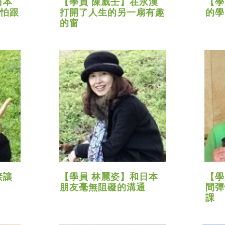
日本
【學員 陳威壬】在永漢
【學
怕跟
打開了人生的另一扇有趣
的學
的窗
接讓
【學員 林麗姿】和日本
【學
朋友毫無阻礙的溝通
間彈
課