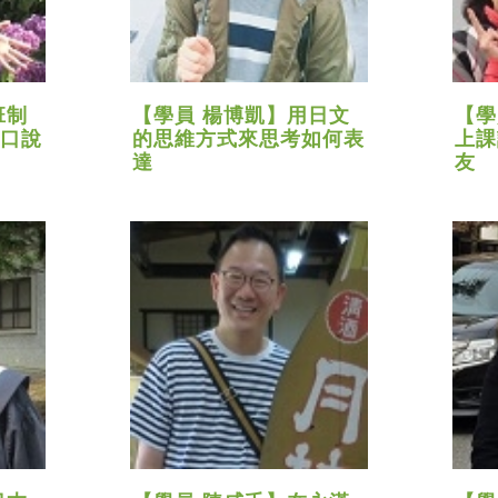
班制
【學員 楊博凱】用日文
【學
口說
的思維方式來思考如何表
上課
達
友