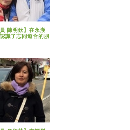
員 陳明欽】在永漢
認識了志同道合的朋