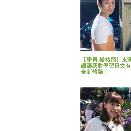
【學員 楊祐翔】永
語讓我對學習日文有
全新體驗！