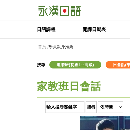
日語課程
開課日期表
/
首頁
學員親身推薦
搜尋
進階班(初級Ⅱ～高級)
日會話(
家教班日會話