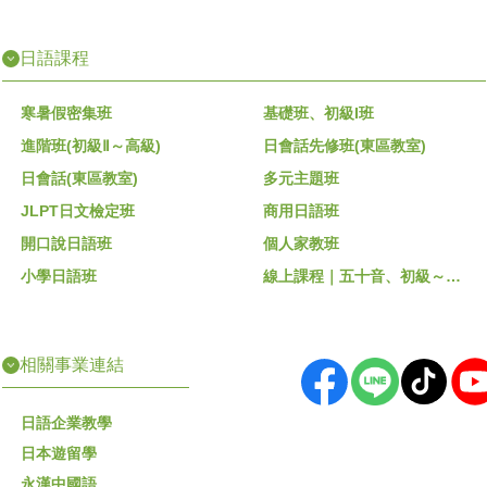
日語課程
寒暑假密集班
基礎班、初級I班
進階班(初級Ⅱ～高級)
日會話先修班(東區教室)
日會話(東區教室)
多元主題班
JLPT日文檢定班
商用日語班
開口說日語班
個人家教班
小學日語班
線上課程｜五十音、初級～高級
相關事業連結
日語企業教學
日本遊留學
永漢中國語