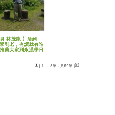
員 林茂龍 】活到
學到老，有讀就有進
推薦大家到永漢學日
| 1 - 18筆，共50筆 |