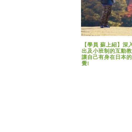
【學員 蘇上紹】深
出及小班制的互動教
讓自己有身在日本的
覺!