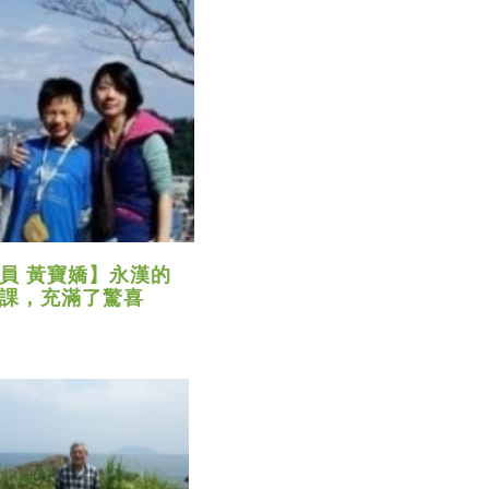
員 黃寶嬌】永漢的
課，充滿了驚喜