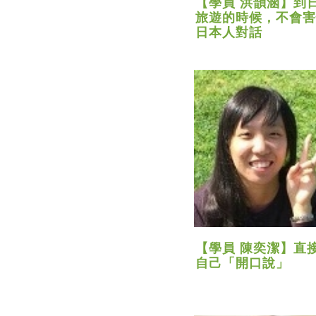
【學員 洪韻涵】到
旅遊的時候，不會害
日本人對話
【學員 陳奕潔】直
自己「開口說」