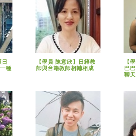
漢日
【學員 陳意欣】日籍教
【學
一種
師與台籍教師相輔相成
巴巴
聊天