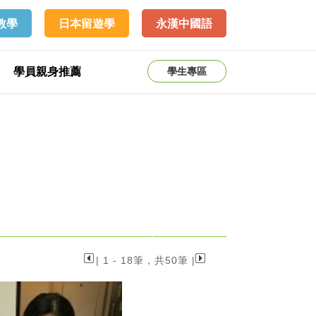
教學
日本留遊學
永漢中國語
學員親身推薦
學生專區
| 1 - 18筆，共50筆 |