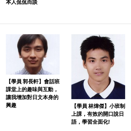
本人侃侃而談
【學員 郭長軒】會話班
課堂上的趣味與互動，
讓我增加對日文本身的
興趣
【學員 林煒傑】小班制
上課，有效的開口說日
語，學習全面化!