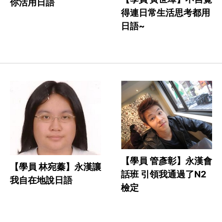
你活用日語
得連日常生活思考都用
日語~
【學員 管彥彰】永漢會
【學員 林宛蓁】永漢讓
話班 引領我通過了N2
我自在地說日語
檢定