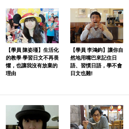
【學員 陳姿瑾】生活化
【學員 李鴻鈞】讓你自
的教學 學習日文不再畏
然地用嘴巴來記住日
懼，也讓我沒有放棄的
語、習慣日語，學不會
理由
日文也難!