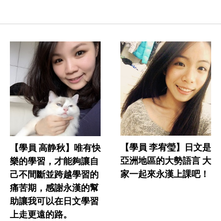
【學員 李宥瑩】日文是
【學員 高静秋】唯有快
亞洲地區的大勢語言 大
樂的學習，才能夠讓自
家一起來永漢上課吧！
己不間斷並跨越學習的
痛苦期，感謝永漢的幫
助讓我可以在日文學習
上走更遠的路。