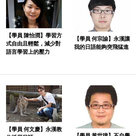
【學員 陳怡潤】學習方
【學員 何宗諭】永漢讓
式自由且輕鬆，減少對
我的日語能夠突飛猛進
語言學習上的壓力
【學員 何文慶】永漢教
【學員 黃世璋】不自覺