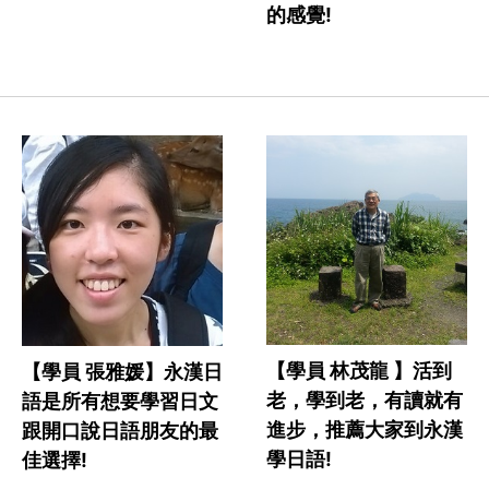
的感覺!
【學員 林茂龍 】活到
【學員 張雅媛】永漢日
老，學到老，有讀就有
語是所有想要學習日文
進步，推薦大家到永漢
跟開口說日語朋友的最
學日語!
佳選擇!