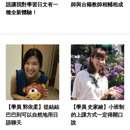
語讓我對學習日文有一
師與台籍教師相輔相成
種全新體驗！
【學員 郭依柔】從結結
【學員 史家綾】小班制
巴巴到可以自然地用日
的上課方式一定得開口
語聊天
說