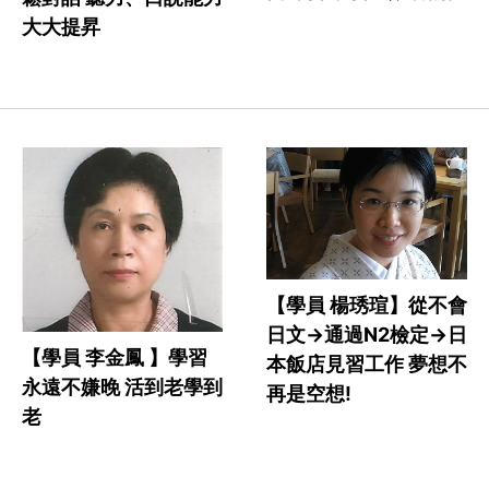
大大提昇
【學員 楊琇瑄】從不會
日文->通過N2檢定->日
【學員 李金鳳 】學習
本飯店見習工作 夢想不
永遠不嫌晚 活到老學到
再是空想!
老