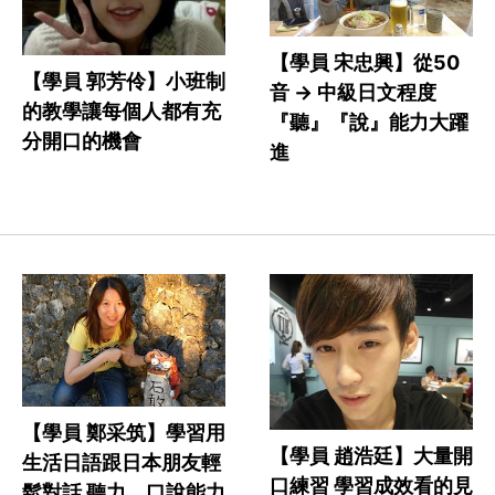
【學員 宋忠興】從50
【學員 郭芳伶】小班制
音 -> 中級日文程度
的教學讓每個人都有充
『聽』『說』能力大躍
分開口的機會
進
【學員 鄭采筑】學習用
【學員 趙浩廷】大量開
生活日語跟日本朋友輕
口練習 學習成效看的見
鬆對話 聽力、口說能力