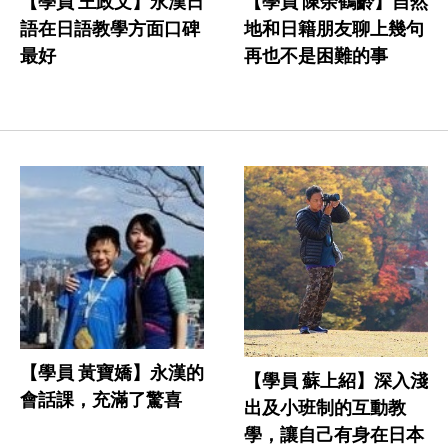
【學員 王政文】永漢日
【學員 陳余鶴齡】自然
語在日語教學方面口碑
地和日籍朋友聊上幾句
最好
再也不是困難的事
【學員 黃寶嬌】永漢的
【學員 蘇上紹】深入淺
會話課，充滿了驚喜
出及小班制的互動教
學，讓自己有身在日本