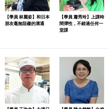
【學員 林麗姿】和日本
【學員 蕭秀玲】上課時
朋友毫無阻礙的溝通
間彈性，不錯過任何一
堂課