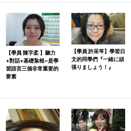
【學員 許采笒】學習日
【學員 陳字柔 】聽力
文的同學們『一緒に頑
+對話+基礎紮根~是學
張りましょう！』
習語言三個非常重要的
要素