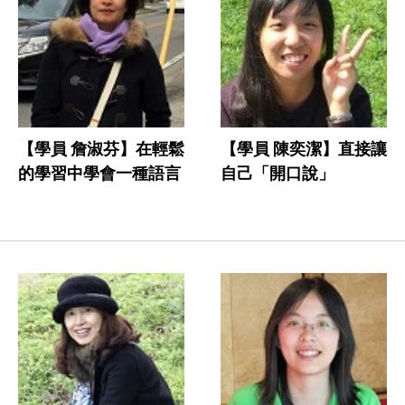
【學員 詹淑芬】在輕鬆
【學員 陳奕潔】直接讓
的學習中學會一種語言
自己「開口說」