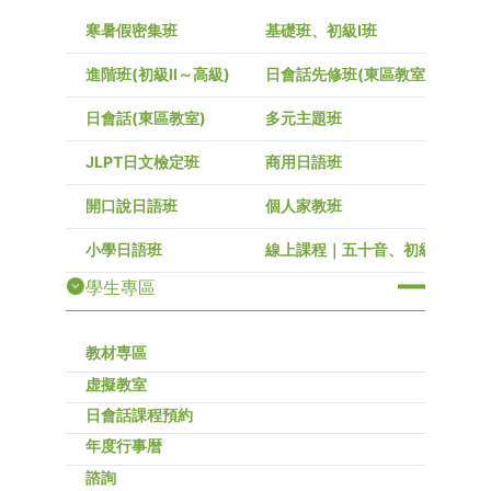
寒暑假密集班
基礎班、初級I班
進階班(初級Ⅱ～高級)
日會話先修班(東區教室)
日會話(東區教室)
多元主題班
JLPT日文檢定班
商用日語班
開口說日語班
個人家教班
小學日語班
線上課程｜五十音、初級～高級
學生專區
教材専區
虚擬教室
日會話課程預約
年度行事暦
諮詢