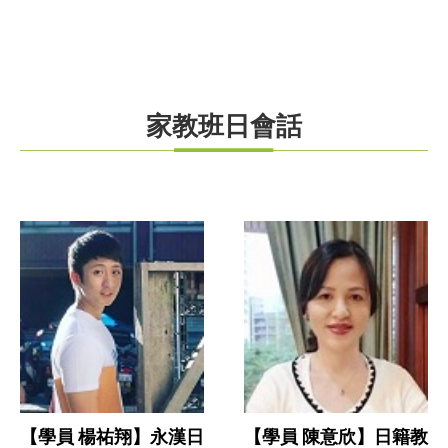
家教班日會話
【學員 楊祐翔】永漢日
【學員 陳意欣】日籍教