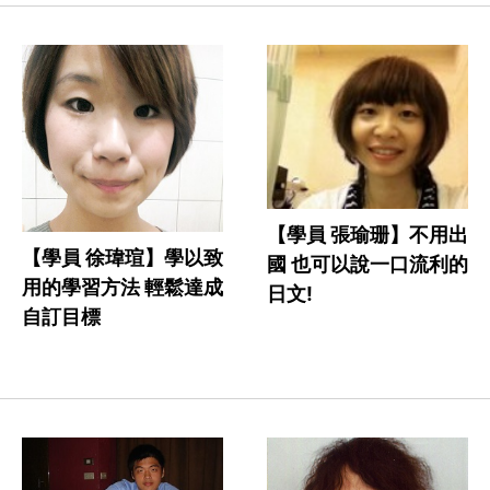
【學員 張瑜珊】不用出
【學員 徐瑋瑄】學以致
國 也可以說一口流利的
用的學習方法 輕鬆達成
日文!
自訂目標