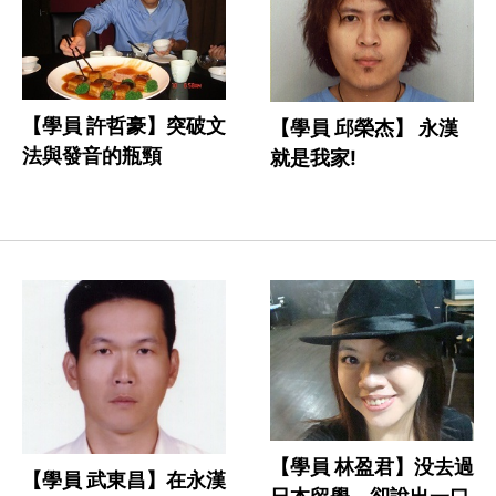
【學員 許哲豪】突破文
【學員 邱榮杰】 永漢
法與發音的瓶頸
就是我家!
【學員 林盈君】没去過
【學員 武東昌】在永漢