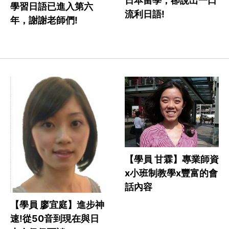
日本留學，卻說出一口
學習日語已進入第六
流利日語!
年，謝謝老師們!
【學員 甘霖】專業師資
x小班制教學x豐富的會
話內容
【學員 廖宜庭】進步神
速!從50音到現在與日